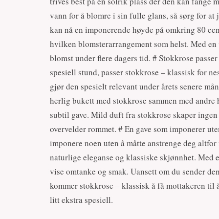
trives best på en solrik plass der den kan fange 
vann for å blomre i sin fulle glans, så sørg for at
kan nå en imponerende høyde på omkring 80 centi
hvilken blomsterarrangement som helst. Med en v
blomst under flere dagers tid. # Stokkrose passer
spesiell stund, passer stokkrose – klassisk for n
gjør den spesielt relevant under årets senere må
herlig bukett med stokkrose sammen med andre høst
subtil gave. Mild duft fra stokkrose skaper ingen
overvelder rommet. # En gave som imponerer uten 
imponere noen uten å måtte anstrenge deg altfor 
naturlige eleganse og klassiske skjønnhet. Med e
vise omtanke og smak. Uansett om du sender den 
kommer stokkrose – klassisk å få mottakeren til 
litt ekstra spesiell.