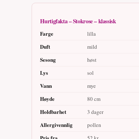
Hurtigfakta – Stokrose – klassisk
Farge
lilla
Duft
mild
Sesong
høst
Lys
sol
Vann
mye
Høyde
80 cm
Holdbarhet
3 dager
Allergivennlig
pollen
Pris fra
52 kr