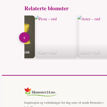
Relaterte blomster
‹
kelilje – klassisk
Peon – rød
Aster – rød
Inspirasjon og veiledninger for deg som vil sende blomster i