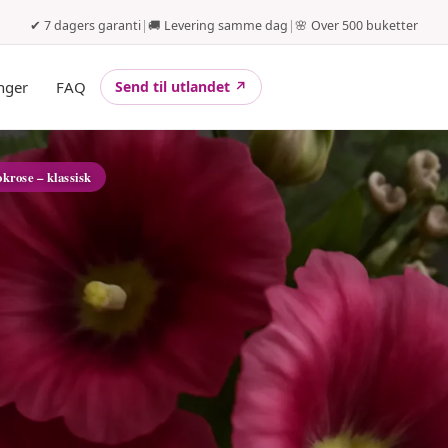
✔ 7 dagers garanti
|
🚚 Levering samme dag
|
🌸 Over 500 buketter
nger
FAQ
Send til utlandet ↗
okrose – klassisk