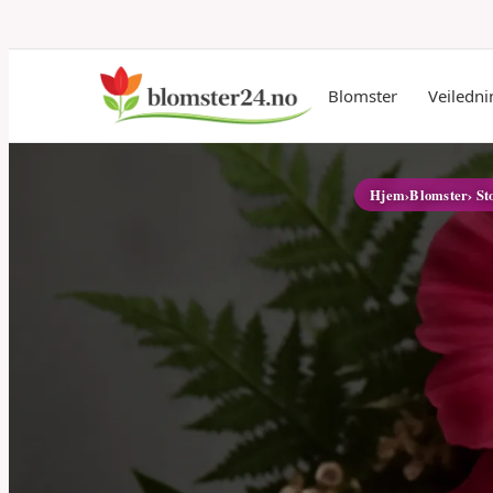
Blomster
Veiledni
Hjem
›
Blomster
› St