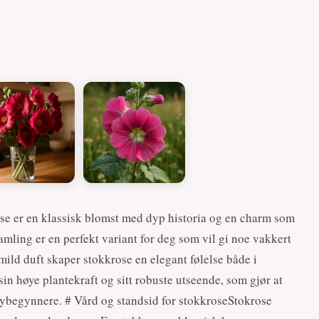
ose er en klassisk blomst med dyp historia og en charm som
samling er en perfekt variant for deg som vil gi noe vakkert
mild duft skaper stokkrose en elegant følelse både i
in høye plantekraft og sitt robuste utseende, som gjør at
nybegynnere. # Vård og standsid for stokkroseStokrose