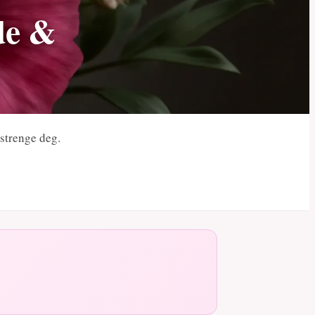
de &
nstrenge deg.