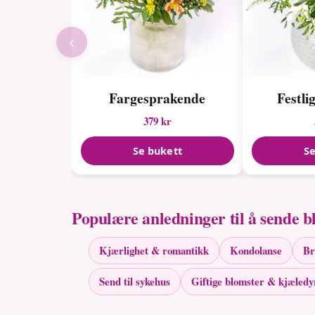
‹
Fargesprakende
Festli
379 kr
Se bukett
Se
Populære anledninger til å sende b
Kjærlighet & romantikk
Kondolanse
Br
Send til sykehus
Giftige blomster & kjæledy