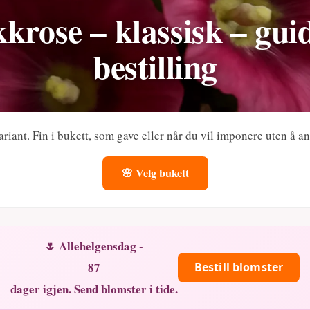
kkrose – klassisk – gui
bestilling
ariant. Fin i bukett, som gave eller når du vil imponere uten å a
🌸 Velg bukett
🌷 Allehelgensdag -
87
Bestill blomster
dager igjen. Send blomster i tide.