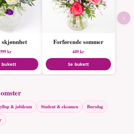
›
g skjønnhet
Forførende sommer
399 kr
449 kr
 bukett
Se bukett
lomster
yllup & jubileum
Student & eksamen
Bursdag
r