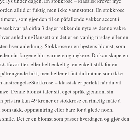
mye lys under dagen. En stokkrose – klassisk krever mye
 jorden alltid er fuktig men ikke vannstøttet. En stokkrose
meter, som gjør den til en påfallende vakker accent i
asekivar på cirka 3 dager rekker du nyte av denne vakre
 hver anledningUansett om det er en vanlig tirsdag eller en
esten hver anledning. Stokkrose er en høstens blomst, som
neder når fargene blir varmere og mykere. Du kan skape en
favoritter, eller helt enkelt gi en enkelt stilk for en
 påtrengende lukt, men heller et fint duftminne som ikke
anstrengelseStokkrose – klassisk er perfekt når du vil
mye. Denne blomst taler sitt eget språk gjennom sin
n pris fra kun 49 kroner er stokkrose en rimelig måte å
som takk, oppmuntring eller bare for å glede noen,
å smile. Det er en blomst som passer hverdagen og gjør den