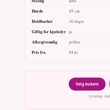
Sesong
høst
Høyde
45 cm
Holdbarhet
10 dager
Giftig for kjæledyr
ja
Allergivennlig
pollen
Pris fra
94 kr
Velg bukett
Levering i he