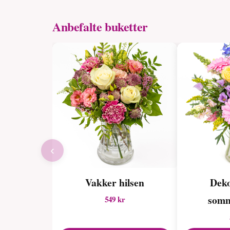
Anbefalte buketter
‹
Vakker hilsen
Deko
somm
549 kr