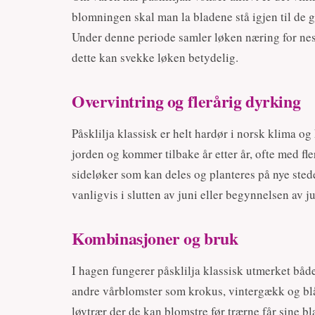
blomningen skal man la bladene stå igjen til de gu
Under denne periode samler løken næring for nest
dette kan svekke løken betydelig.
Overvintring og flerårig dyrking
Påsklilja klassisk er helt hardør i norsk klima og
jorden og kommer tilbake år etter år, ofte med f
sideløker som kan deles og planteres på nye stede
vanligvis i slutten av juni eller begynnelsen av ju
Kombinasjoner og bruk
I hagen fungerer påsklilja klassisk utmerket bå
andre vårblomster som krokus, vintergækk og blå
løvtrær der de kan blomstre før trærne får sine 