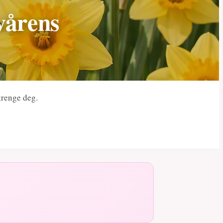
 vårens
strenge deg.