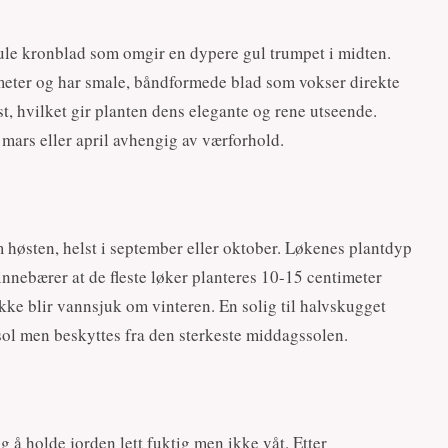
gule kronblad som omgir en dypere gul trumpet i midten.
meter og har smale, båndformede blad som vokser direkte
st, hvilket gir planten dens elegante og rene utseende.
 mars eller april avhengig av værforhold.
om høsten, helst i september eller oktober. Løkenes plantdyp
innebærer at de fleste løker planteres 10-15 centimeter
ikke blir vannsjuk om vinteren. En solig til halvskugget
sol men beskyttes fra den sterkeste middagssolen.
g å holde jorden lett fuktig men ikke våt. Etter