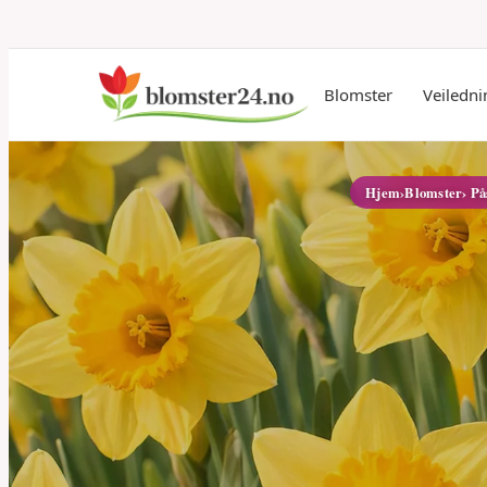
Blomster
Veiledni
Hjem
›
Blomster
› På