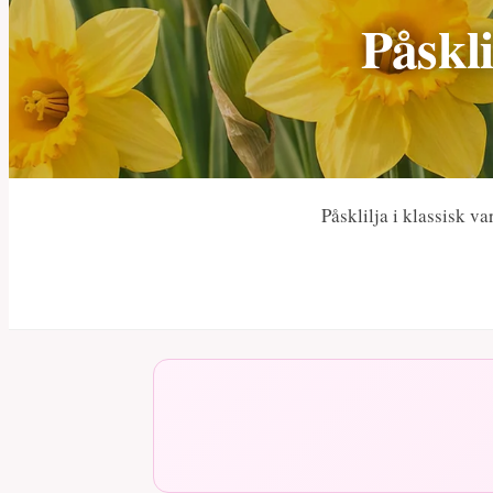
Påskli
Påsklilja i klassisk v