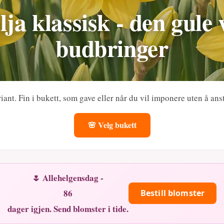
lja klassisk - den gule
budbringer
ariant. Fin i bukett, som gave eller når du vil imponere uten å an
🌸 Velg bukett
🌷 Allehelgensdag -
86
Bestill blomster
dager igjen. Send blomster i tide.