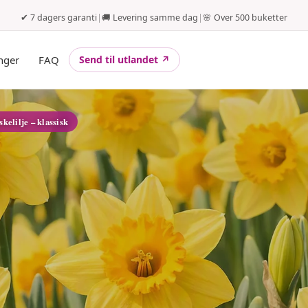
✔ 7 dagers garanti
|
🚚 Levering samme dag
|
🌸 Over 500 buketter
nger
FAQ
Send til utlandet ↗
skelilje – klassisk