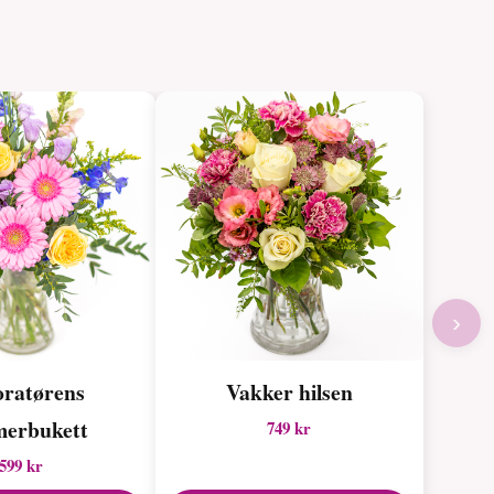
›
ratørens
Vakker hilsen
erbukett
749 kr
599 kr