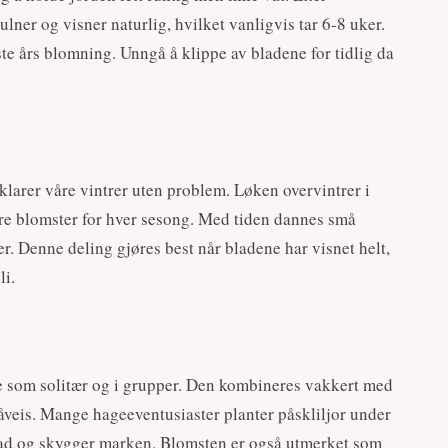
lner og visner naturlig, hvilket vanligvis tar 6-8 uker.
e års blomning. Unngå å klippe av bladene for tidlig da
 klarer våre vintrer uten problem. Løken overvintrer i
lere blomster for hver sesong. Med tiden dannes små
r. Denne deling gjøres best når bladene har visnet helt,
li.
de som solitær og i grupper. Den kombineres vakkert med
veis. Mange hageeventusiaster planter påskliljor under
blad og skygger marken. Blomsten er også utmerket som