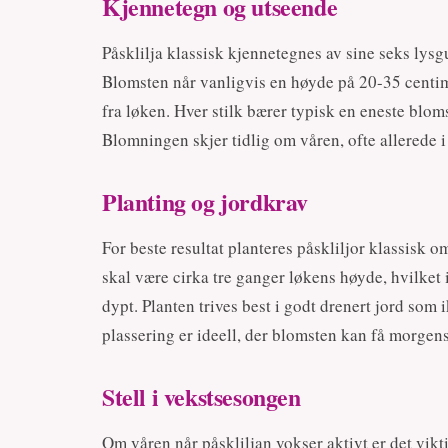
Kjennetegn og utseende
Påsklilja klassisk kjennetegnes av sine seks lys
Blomsten når vanligvis en høyde på 20-35 centi
fra løken. Hver stilk bærer typisk en eneste blom
Blomningen skjer tidlig om våren, ofte allerede i
Planting og jordkrav
For beste resultat planteres påskliljor klassisk 
skal være cirka tre ganger løkens høyde, hvilket 
dypt. Planten trives best i godt drenert jord som 
plassering er ideell, der blomsten kan få morgen
Stell i vekstsesongen
Om våren når påskliljan vokser aktivt er det vikti