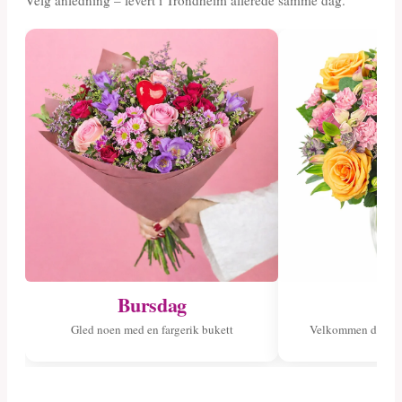
Velg anledning – levert i Trondheim allerede samme dag.
Bursdag
Ny
Gled noen med en fargerik bukett
Velkommen det ny