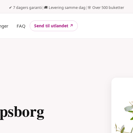
✔ 7 dagers garanti
|
🚚 Levering samme dag
|
🌸 Over 500 buketter
nger
FAQ
Send til utlandet ↗
rpsborg