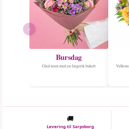
‹
Bursdag
Gled noen med en fargerik bukett
Velkom
🚚
Levering til Sarpsborg