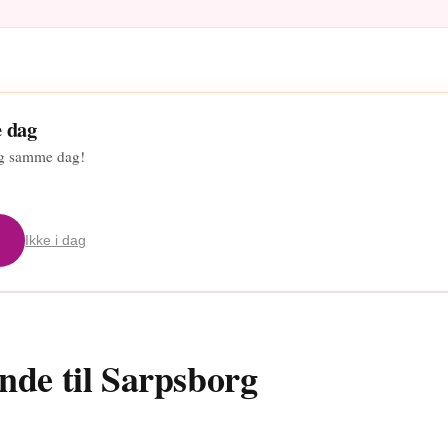
e dag
org samme dag!
Ikke i dag
nde til Sarpsborg