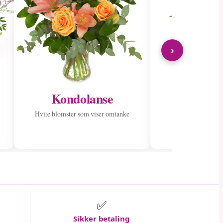
›
Kondolanse
Send til
Hvite blomster som viser omtanke
Spre glede med en
✅
Sikker betaling