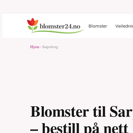
Blomster
Veiledni
Hjem
› Sarpsborg
Blomster til Sa
– bestill på nett