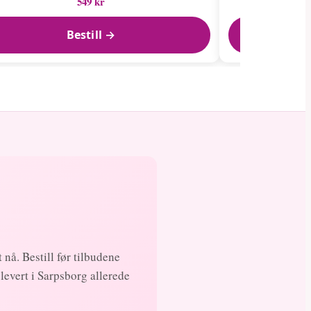
549 kr
Bestill →
 nå. Bestill før tilbudene
levert i Sarpsborg allerede