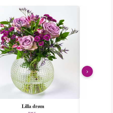
›
Lilla drøm
K