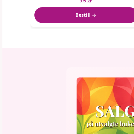
379 kr
Bestill →