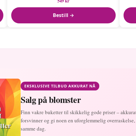
549 kr
Bestill →
EKSKLUSIVE TILBUD AKKURAT NÅ
Salg på blomster
Finn vakre buketter til skikkelig gode priser – akkurat
forsvinner og gi noen en uforglemmelig overraskelse, 
samme dag.