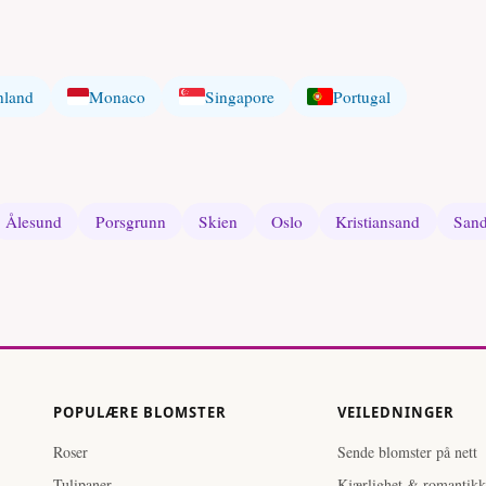
nland
Monaco
Singapore
Portugal
Ålesund
Porsgrunn
Skien
Oslo
Kristiansand
San
POPULÆRE BLOMSTER
VEILEDNINGER
Roser
Sende blomster på nett
Tulipaner
Kjærlighet & romantikk