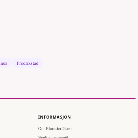
dnes
Fredrikstad
INFORMASJON
Om Blomster24.no
Vanlige spørsmål