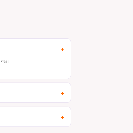
+
ster i
+
+