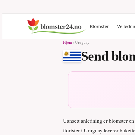
Blomster
Veiledni
Hjem
› Uruguay
Send blom
Uansett anledning er blomster en u
florister i Uruguay leverer buket