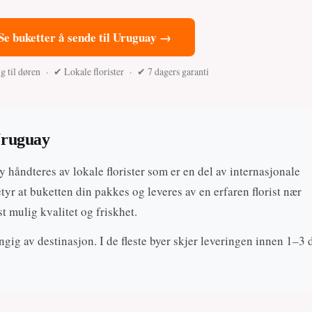
Se buketter å sende til Uruguay →
 til døren · ✔ Lokale florister · ✔ 7 dagers garanti
Uruguay
håndteres av lokale florister som er en del av internasjonale
yr at buketten din pakkes og leveres av en erfaren florist nær
t mulig kvalitet og friskhet.
gig av destinasjon. I de fleste byer skjer leveringen innen 1–3 