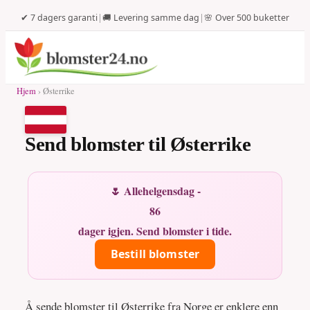
✔ 7 dagers garanti
|
🚚 Levering samme dag
|
🌸 Over 500 buketter
Hjem
› Østerrike
Send blomster til Østerrike
🌷 Allehelgensdag -
86
dager igjen. Send blomster i tide.
Bestill blomster
Å sende blomster til Østerrike fra Norge er enklere enn