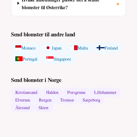
+
blomster til Østerrike?
Send blomster til andre land
Monaco
Japan
Malta
Finland
Portugal
Singapore
Send blomster i Norge
Kristiansand
Halden
Porsgrunn
Lillehammer
Elverum
Bergen
Tromsø
Sarpsborg
Ålesund
Skien