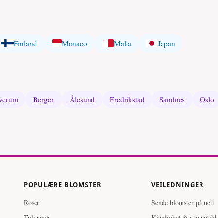
Finland
Monaco
Malta
Japan
verum
Bergen
Ålesund
Fredrikstad
Sandnes
Oslo
POPULÆRE BLOMSTER
VEILEDNINGER
Roser
Sende blomster på nett
Tulipaner
Kjærlighet & romantikk