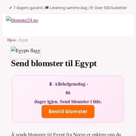
✔ 7 dagers garanti
|
🚚 Levering samme dag
|
🌸 Over 500 buketter
Hjem
› Egypt
Send blomster til Egypt
🌷 Allehelgensdag -
86
dager igjen. Send blomster i tide.
Bestill blomster
Å sende blomster til Egypt fra Norge er enklere enn du