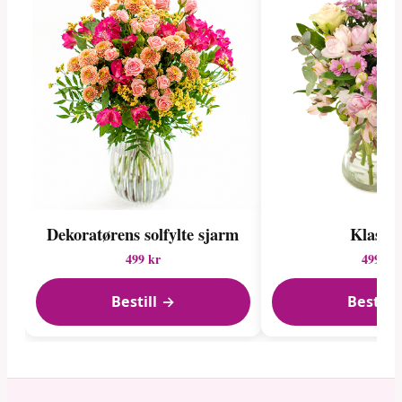
Dekoratørens solfylte sjarm
Klassis
499 kr
499 kr
Bestill →
Bestill