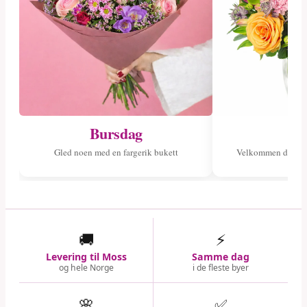
Bursdag
Ny
Gled noen med en fargerik bukett
Velkommen det ny
🚚
⚡
Levering til Moss
Samme dag
og hele Norge
i de fleste byer
🌸
✅