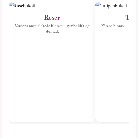
Roser
Tuli
Verdens mest elskede blomst – symbolikk og
Vårens blomst – les o
stellråd.
fa