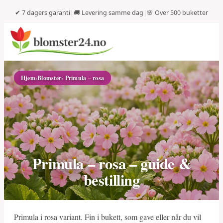
✔ 7 dagers garanti
|
🚚 Levering samme dag
|
🌸 Over 500 buketter
Hjem
›
Blomster
› Primula – rosa
Primula – rosa – guide &
bestilling
Primula i rosa variant. Fin i bukett, som gave eller når du vil