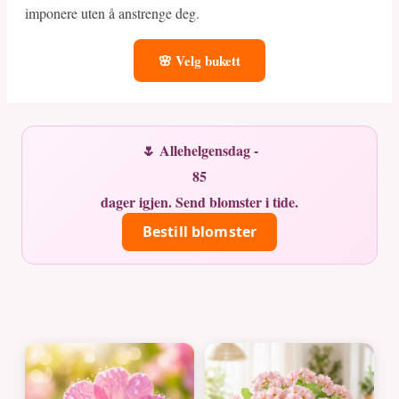
imponere uten å anstrenge deg.
🌸 Velg bukett
🌷 Allehelgensdag -
85
dager igjen. Send blomster i tide.
Bestill blomster