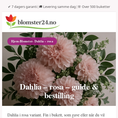
✔ 7 dagers garanti
|
🚚 Levering samme dag
|
🌸 Over 500 buketter
Hjem
›
Blomster
› Dahlia – rosa
Dahlia – rosa – guide &
bestilling
Dahlia i rosa variant. Fin i bukett, som gave eller når du vil