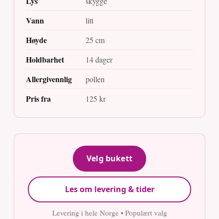
Lys
skygge
Vann
litt
Høyde
25 cm
Holdbarhet
14 dager
Allergivennlig
pollen
Pris fra
125 kr
Velg bukett
Les om levering & tider
Levering i hele Norge • Populært valg