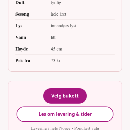
Duft
tydlig
Sesong
hele året
Lys
innendørs lyst
Vann
litt
Høyde
45 cm
Pris fra
73 kr
Velg bukett
Les om levering & tider
Levering i hele Norge • Populært valg