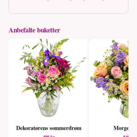
Anbefalte buketter
Dekoratørens sommerdrøm
Morgend
499 kr
849 kr