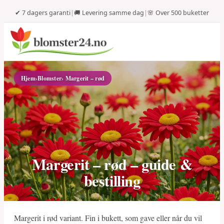
✔ 7 dagers garanti
|
🚚 Levering samme dag
|
🌸 Over 500 buketter
Hjem
›
Blomster
› Margerit – rød
Margerit – rød – guide &
bestilling
Margerit i rød variant. Fin i bukett, som gave eller når du vil