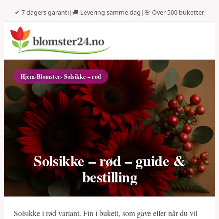
✔ 7 dagers garanti
|
🚚 Levering samme dag
|
🌸 Over 500 buketter
Hjem
›
Blomster
› Solsikke – rød
Solsikke – rød – guide &
bestilling
Solsikke i rød variant. Fin i bukett, som gave eller når du vil