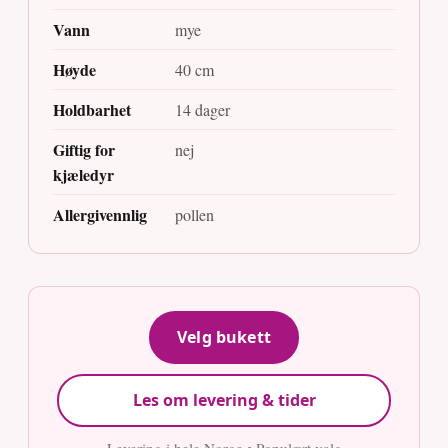
Vann
mye
Høyde
40 cm
Holdbarhet
14 dager
Giftig for
nej
kjæledyr
Allergivennlig
pollen
Velg bukett
Les om levering & tider
Levering i hele Norge • Populært valg