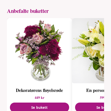
Anbefalte buketter
Dekoratørens fløyelsrøde
En personlig
449 kr
599 kr
Se bukett
Se buke