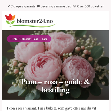
✔ 7 dagers garanti
|
🚚 Levering samme dag
|
🌸 Over 500 buketter
Hjem
›
Blomster
› Peon – rosa
Peon – rosa – guide &
bestilling
Peon i rosa variant. Fin i bukett, som gave eller når du vil