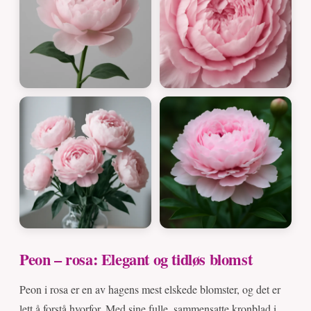
Peon – rosa: Elegant og tidløs blomst
Peon i rosa er en av hagens mest elskede blomster, og det er
lett å forstå hvorfor. Med sine fulle, sammensatte kronblad i