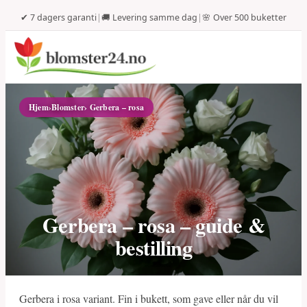
✔ 7 dagers garanti
|
🚚 Levering samme dag
|
🌸 Over 500 buketter
Hjem
›
Blomster
› Gerbera – rosa
Gerbera – rosa – guide &
bestilling
Gerbera i rosa variant. Fin i bukett, som gave eller når du vil