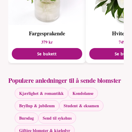
Fargesprakende
Hvite lil
379 kr
749 kr
Se bukett
Se buke
Populære anledninger til å sende blomster
Kjærlighet & romantikk
Kondolanse
Bryllup & jubileum
Student & eksamen
Bursdag
Send til sykehus
Giftige blomster & kjæledyr