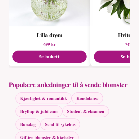
Lilla drøm
Hvite lil
699 kr
749 kr
Se bukett
Se buke
Populære anledninger til å sende blomster
Kjærlighet & romantikk
Kondolanse
Bryllup & jubileum
Student & eksamen
Bursdag
Send til sykehus
Giftige blomster & kjæledyr