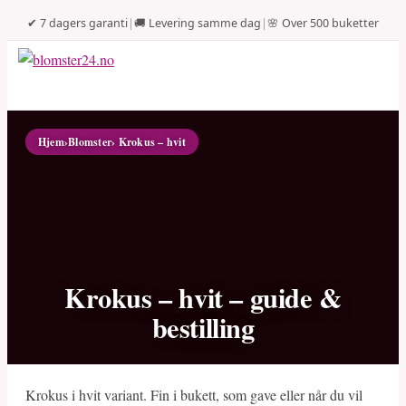
✔ 7 dagers garanti
|
🚚 Levering samme dag
|
🌸 Over 500 buketter
Hjem
›
Blomster
› Krokus – hvit
Krokus – hvit – guide &
bestilling
Krokus i hvit variant. Fin i bukett, som gave eller når du vil