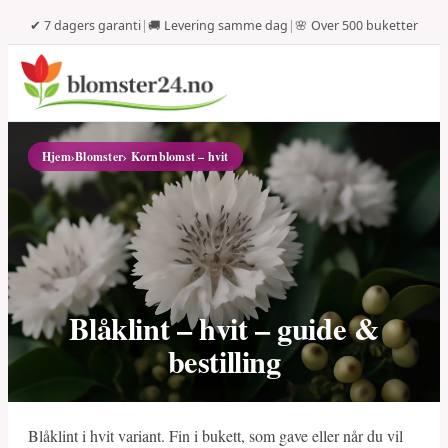
✔ 7 dagers garanti
|
🚚 Levering samme dag
|
🌸 Over 500 buketter
Hjem
›
Blomster
› Kornblomst – hvit
Blåklint – hvit – guide &
bestilling
Blåklint i hvit variant. Fin i bukett, som gave eller når du vil