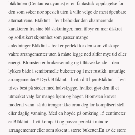
blåklinten (Centaurea cyanus) er en fantastisk oppdagelse for
den som søker noe spesielt uten å ville velge de mest åpenbare
alternativene. Blåklint – hvit beholder den charmerende
karakteren fra sine blå slektninger, men tilbyr en mer diskret
og sofistikert skjønnhet som passer mange
anledninger.Blåklint – hvit er perfekt for den som vil skape
vakre arrangementer uten å måtte legge ned altfor mye tid eller
energi. Blomsten er brukervennlig og tillitsvekkende – den
lykkes både i semiformelle buketter og i mer rustikk, naturlige
arrangementer.# Dyrk Blåklint – hvit i ditt hjemBlåklint – hvit
trives best på steder med halvskygge, hvilket gjør den til et
utmerket valg for mange hjem og hager. Blomsten krever
moderat vann, så du trenger ikke oroa deg for komplisert stell
eller daglig vanning. Med en høyde på omkring 15 centimeter
er Blåklint – hvit kompakt og passer perfekt i mindre
arrangementer eller som aksent i større buketter.En av de store