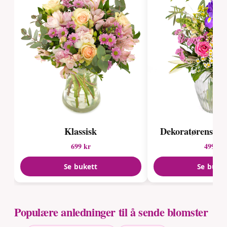
Klassisk
Dekoratørens s
699 kr
499 kr
Se bukett
Se buke
Populære anledninger til å sende blomster