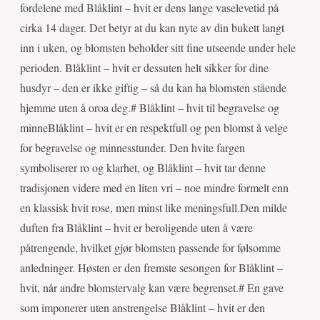
fordelene med Blåklint – hvit er dens lange vaselevetid på
cirka 14 dager. Det betyr at du kan nyte av din bukett langt
inn i uken, og blomsten beholder sitt fine utseende under hele
perioden. Blåklint – hvit er dessuten helt sikker for dine
husdyr – den er ikke giftig – så du kan ha blomsten stående
hjemme uten å oroa deg.# Blåklint – hvit til begravelse og
minneBlåklint – hvit er en respektfull og pen blomst å velge
for begravelse og minnesstunder. Den hvite fargen
symboliserer ro og klarhet, og Blåklint – hvit tar denne
tradisjonen videre med en liten vri – noe mindre formelt enn
en klassisk hvit rose, men minst like meningsfull.Den milde
duften fra Blåklint – hvit er beroligende uten å være
påtrengende, hvilket gjør blomsten passende for følsomme
anledninger. Høsten er den fremste sesongen for Blåklint –
hvit, når andre blomstervalg kan være begrenset.# En gave
som imponerer uten anstrengelse Blåklint – hvit er den