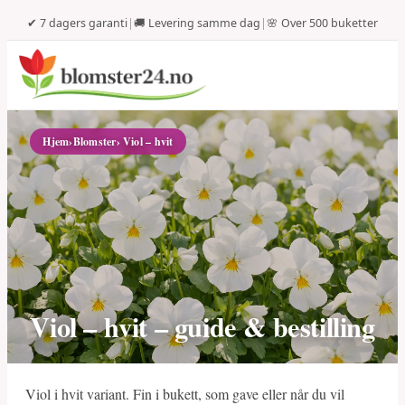
✔ 7 dagers garanti
|
🚚 Levering samme dag
|
🌸 Over 500 buketter
Hjem
›
Blomster
› Viol – hvit
Viol – hvit – guide & bestilling
Viol i hvit variant. Fin i bukett, som gave eller når du vil