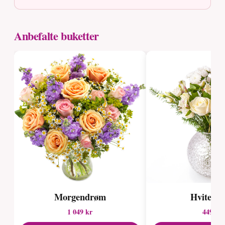
Anbefalte buketter
Morgendrøm
Hvite ro
1 049 kr
449 kr