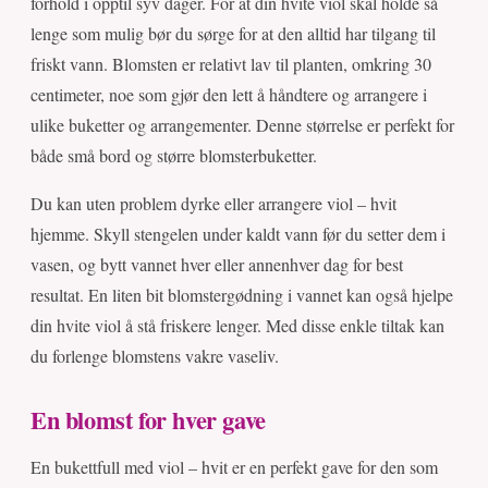
forhold i opptil syv dager. For at din hvite viol skal holde så
lenge som mulig bør du sørge for at den alltid har tilgang til
friskt vann. Blomsten er relativt lav til planten, omkring 30
centimeter, noe som gjør den lett å håndtere og arrangere i
ulike buketter og arrangementer. Denne størrelse er perfekt for
både små bord og større blomsterbuketter.
Du kan uten problem dyrke eller arrangere viol – hvit
hjemme. Skyll stengelen under kaldt vann før du setter dem i
vasen, og bytt vannet hver eller annenhver dag for best
resultat. En liten bit blomstergødning i vannet kan også hjelpe
din hvite viol å stå friskere lenger. Med disse enkle tiltak kan
du forlenge blomstens vakre vaseliv.
En blomst for hver gave
En bukettfull med viol – hvit er en perfekt gave for den som