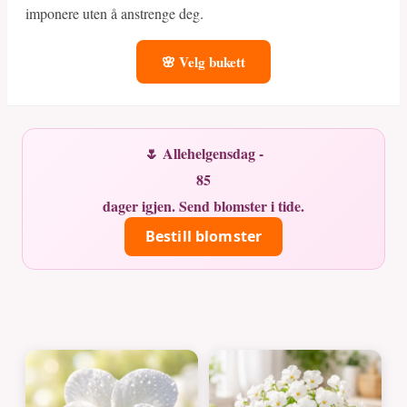
imponere uten å anstrenge deg.
🌸 Velg bukett
🌷 Allehelgensdag -
85
dager igjen. Send blomster i tide.
Bestill blomster