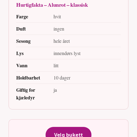
Hurtigfakta – Alunrot – klassisk
Farge
hvit
Duft
ingen
Sesong
hele året
Lys
innendørs lyst
Vann
litt
Holdbarhet
10 dager
Giftig for
ja
kjæledyr
Velg bukett