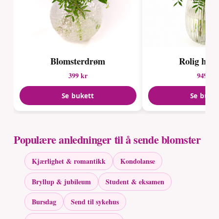
Blomsterdrøm
Rolig har
399 kr
949 kr
Se bukett
Se buke
Populære anledninger til å sende blomster
Kjærlighet & romantikk
Kondolanse
Bryllup & jubileum
Student & eksamen
Bursdag
Send til sykehus