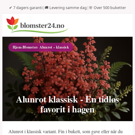
✔ 7 dagers garanti
|
🚚 Levering samme dag
|
🌸 Over 500 buketter
Hjem
›
Blomster
› Alunrot – klassisk
Alunrot klassisk - En tidløs
favorit i hagen
Alunrot i klassisk variant. Fin i bukett, som gave eller når du