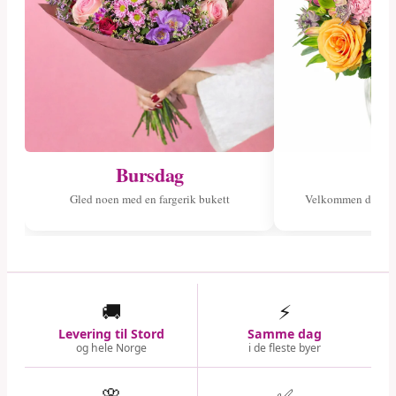
Bursdag
Ny
Gled noen med en fargerik bukett
Velkommen det ny
🚚
⚡
Levering til Stord
Samme dag
og hele Norge
i de fleste byer
🌸
✅