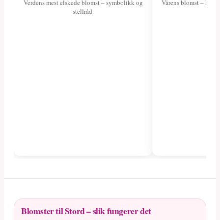
Verdens mest elskede blomst – symbolikk og
Vårens blomst – les o
stellråd.
fa
Blomster til Stord – slik fungerer det