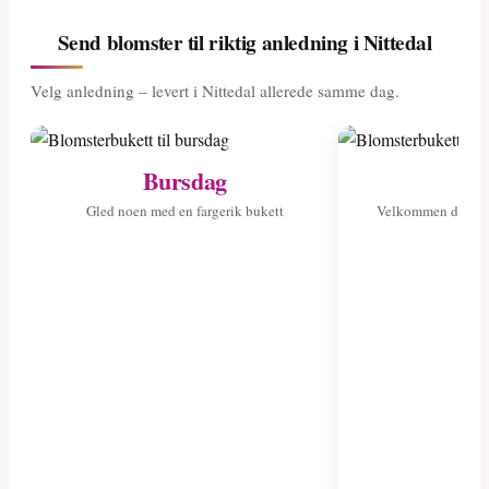
Send blomster til riktig anledning i Nittedal
Velg anledning – levert i Nittedal allerede samme dag.
Bursdag
Ny
Gled noen med en fargerik bukett
Velkommen det ny