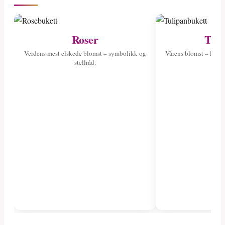
Roser
Tuli
Verdens mest elskede blomst – symbolikk og
Vårens blomst – les o
stellråd.
fa