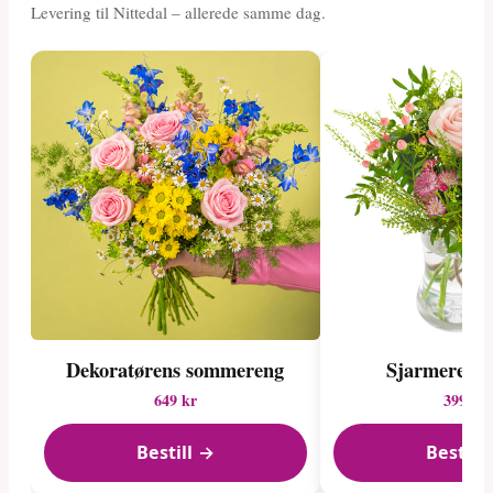
Levering til Nittedal – allerede samme dag.
Dekoratørens sommereng
Sjarmerend
649 kr
399 kr
Bestill →
Bestill