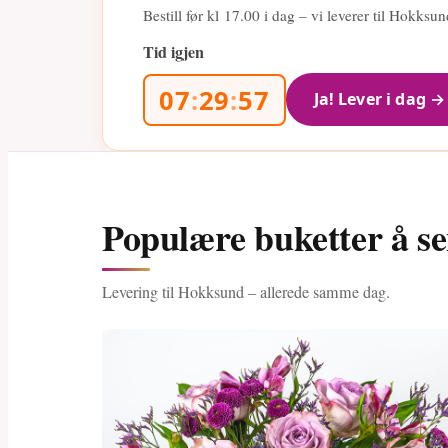
Bestill før kl
17.00
i dag – vi leverer til Hokks
Tid igjen
07
:
29
:
56
Ja! Lever i dag →
Populære buketter å s
Levering til Hokksund – allerede samme dag.