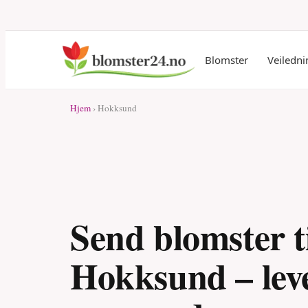
Blomster
Veiledni
Hjem
› Hokksund
Send blomster t
Hokksund – lev