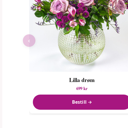
‹
Lilla drøm
699 kr
Bestill →