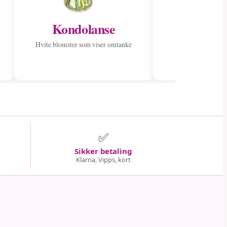
Kondolanse
Send til
Hvite blomster som viser omtanke
Spre glede med en
✅
Sikker betaling
Klarna, Vipps, kort