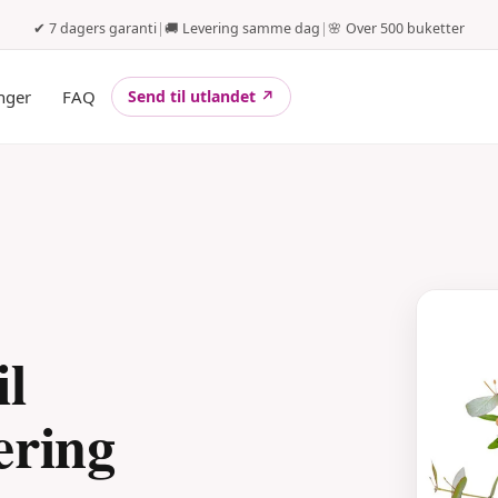
✔ 7 dagers garanti
|
🚚 Levering samme dag
|
🌸 Over 500 buketter
nger
FAQ
Send til utlandet ↗
il
ering