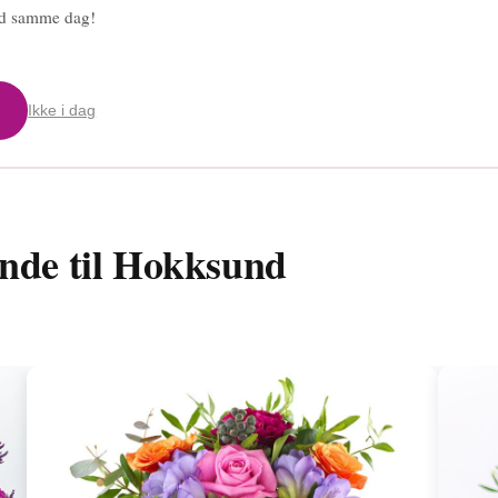
und samme dag!
Ikke i dag
ende til Hokksund