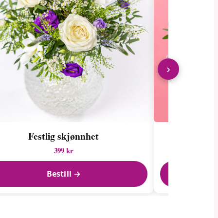
›
Festlig skjønnhet
For
399 kr
Bestill →