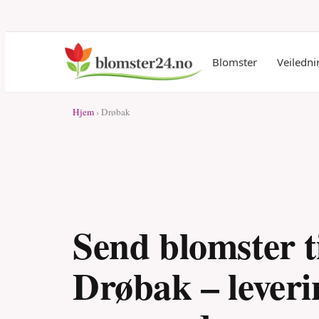
Blomster
Veiledni
Hjem
› Drøbak
Send blomster t
Drøbak – leveri