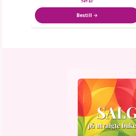
549 kr
Bestill →