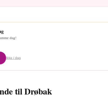
ag
 samme dag!
Ikke i dag
nde til Drøbak