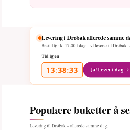
Levering i Drøbak allerede samme d
Bestill før kl
17.00
i dag – vi leverer til Drøbak
Tid igjen
13
:
38
:
32
Ja! Lever i dag →
Populære buketter å se
Levering til Drøbak – allerede samme dag.