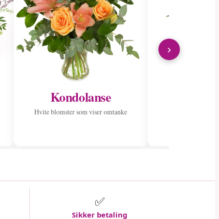
›
Kondolanse
Send til
Hvite blomster som viser omtanke
Spre glede med en
✅
Sikker betaling