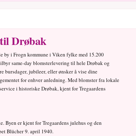
til Drøbak
nde by i Frogn kommune i Viken fylke med 15.200
tilbyr same-day blomsterlevering til hele Drøbak og
 bursdager, jubileer, eller ønsker å vise dine
ngementet for enhver anledning. Med blomster fra lokale
g service i historiske Drøbak, kjent for Tregaardens
e. Byen er kjent for Tregaardens julehus og den
pet Blücher 9. april 1940.