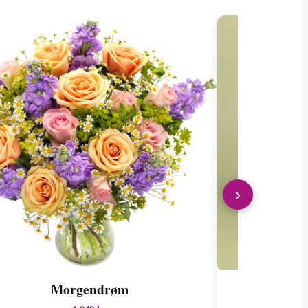
›
Morgendrøm
Pr