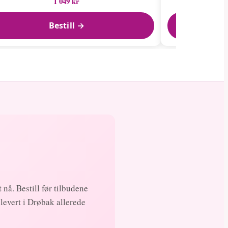
1 049 kr
Bestill →
 nå. Bestill før tilbudene
levert i Drøbak allerede