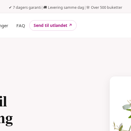
✔ 7 dagers garanti
|
🚚 Levering samme dag
|
🌸 Over 500 buketter
nger
FAQ
Send til utlandet ↗
il
ng