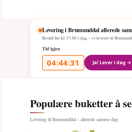
Levering i Brumunddal allerede sa
Bestill før kl
17.00
i dag – vi leverer til Brumu
Tid igjen
04
:
44
:
30
Ja! Lever i dag →
Populære buketter å s
Levering til Brumunddal – allerede samme dag.