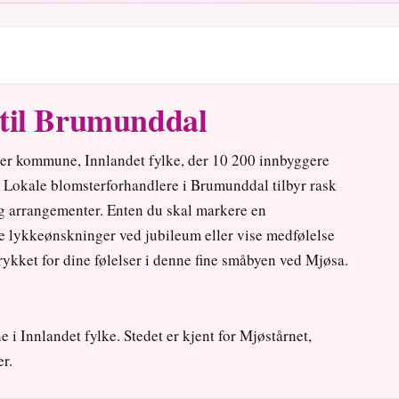
 til Brumunddal
er kommune, Innlandet fylke, der 10 200 innbyggere
 Lokale blomsterforhandlere i Brumunddal tilbyr rask
og arrange­menter. Enten du skal markere en
e lykke­ønskninger ved jubileum eller vise medfølelse
trykket for dine følelser i denne fine småbyen ved Mjøsa.
i Innlandet fylke. Stedet er kjent for Mjøstårnet,
r.