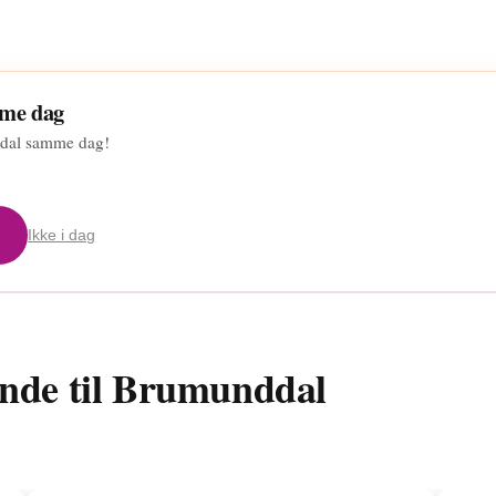
mme dag
nddal samme dag!
Ikke i dag
ende til Brumunddal