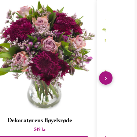
›
Dekoratørens fløyelsrøde
Sj
549 kr