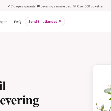
✔ 7 dagers garanti
|
🚚 Levering samme dag
|
🌸 Over 500 buketter
nger
FAQ
Send til utlandet ↗
il
evering