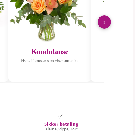
›
Kondolanse
Send til
Hvite blomster som viser omtanke
Spre glede med en
✅
Sikker betaling
Klarna, Vipps, kort