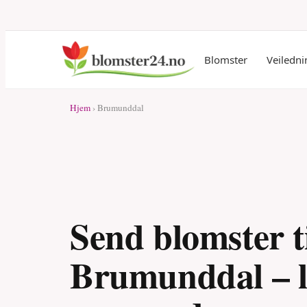
Blomster
Veiledni
Hjem
› Brumunddal
Send blomster t
Brumunddal – l