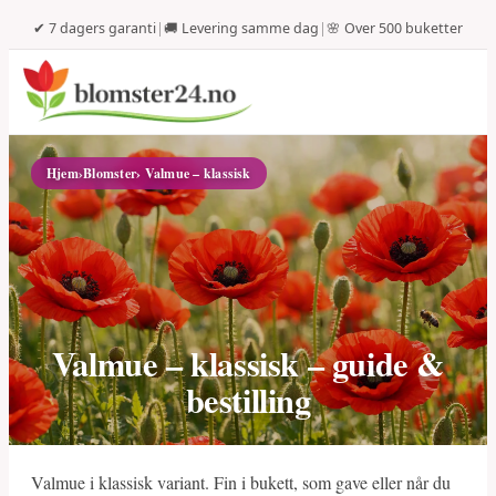
✔ 7 dagers garanti
|
🚚 Levering samme dag
|
🌸 Over 500 buketter
Hjem
›
Blomster
› Valmue – klassisk
Valmue – klassisk – guide &
bestilling
Valmue i klassisk variant. Fin i bukett, som gave eller når du