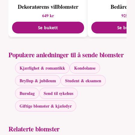
Dekoratørens villblomster
Bedårende
649 kr
925 kr
Se bukett
Se buke
Populære anledninger til å sende blomster
Kjærlighet & romantikk
Kondolanse
Bryllup & jubileum
Student & eksamen
Bursdag
Send til sykehus
Giftige blomster & kjæledyr
Relaterte blomster