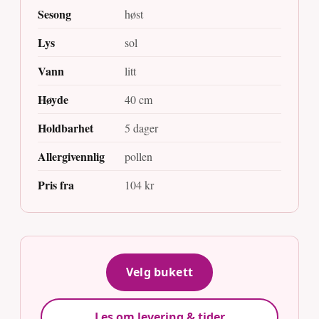
Sesong
høst
Lys
sol
Vann
litt
Høyde
40 cm
Holdbarhet
5 dager
Allergivennlig
pollen
Pris fra
104 kr
Velg bukett
Les om levering & tider