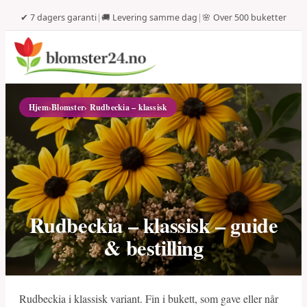
✔ 7 dagers garanti
|
🚚 Levering samme dag
|
🌸 Over 500 buketter
Hjem
›
Blomster
› Rudbeckia – klassisk
Rudbeckia – klassisk – guide
& bestilling
Rudbeckia i klassisk variant. Fin i bukett, som gave eller når