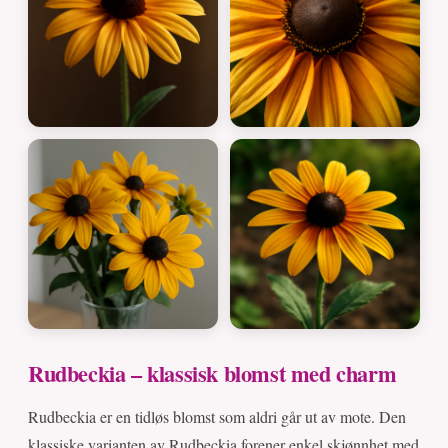
Rudbeckia – klassisk blomst med charm
Rudbeckia er en tidløs blomst som aldri går ut av mote. Den
klassiske varianten av Rudbeckia forener enkel skjønnhet med