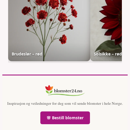
Brudeslør – rød
Solsikke – rød
Inspirasjon og veiledninger for deg som vil sende blomster i hele Norge.
🌸 Bestill blomster