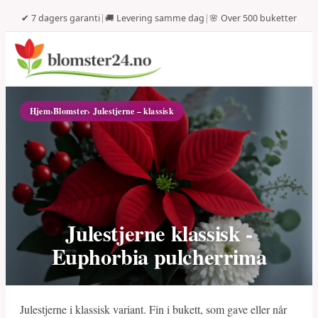
✔ 7 dagers garanti
|
🚚 Levering samme dag
|
🌸 Over 500 buketter
Hjem
›
Blomster
› Julestjerne – klassisk
Julestjerne klassisk -
Euphorbia pulcherrima
Julestjerne i klassisk variant. Fin i bukett, som gave eller når