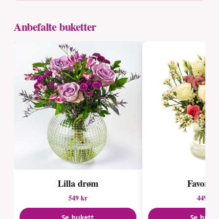
Anbefalte buketter
Lilla drøm
Favoritt
549 kr
449 kr
Se bukett
Se buke