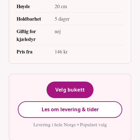
Høyde
20 cm
Holdbarhet
5 dager
Giftig for
nej
kjæledyr
Pris fra
146 kr
Velg bukett
Les om levering & tider
Levering i hele Norge • Populært valg