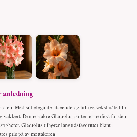
r anledning
moten. Med sitt elegante utseende og luftige vekstmåte blir
lig vakkert. Denne vakre Gladiolus-sorten er perfekt for den
tigheter. Gladiolus tilhører langtidsfavoritter blant
ttes pris på av mottakeren.