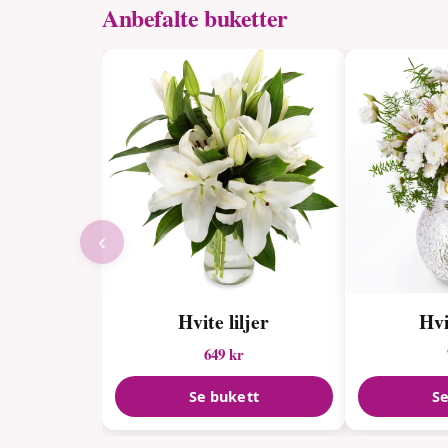
Anbefalte buketter
‹
Hvite liljer
Hvi
649 kr
Se bukett
Se