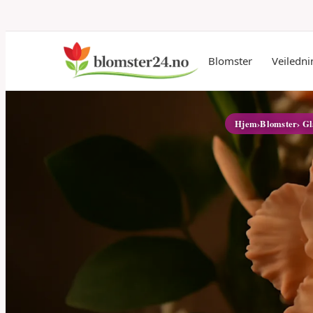
Blomster
Veiledni
Hjem
›
Blomster
› Gl