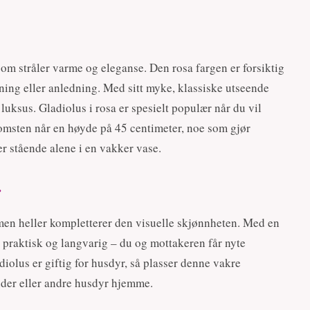
som stråler varme og eleganse. Den rosa fargen er forsiktig
dning eller anledning. Med sitt myke, klassiske utseende
uksus. Gladiolus i rosa er spesielt populær når du vil
omsten når en høyde på 45 centimeter, noe som gjør
er stående alene i en vakker vase.
r
 men heller kompletterer den visuelle skjønnheten. Med en
 praktisk og langvarig – du og mottakeren får nyte
adiolus er giftig for husdyr, så plasser denne vakre
under eller andre husdyr hjemme.