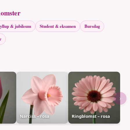
lomster
yllup & jubileum
Student & eksamen
Bursdag
r
›
Narciss – rosa
Ringblomst – rosa