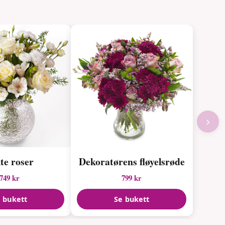
›
te roser
Dekoratørens fløyelsrøde
749 kr
799 kr
 bukett
Se bukett