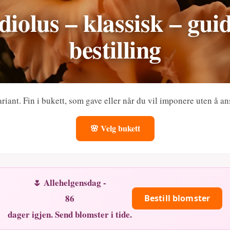
diolus – klassisk – gui
bestilling
ariant. Fin i bukett, som gave eller når du vil imponere uten å a
🌸 Velg bukett
🌷 Allehelgensdag -
86
Bestill blomster
dager igjen. Send blomster i tide.