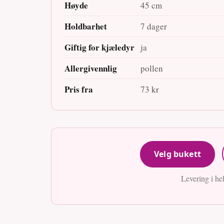
Høyde
45 cm
Holdbarhet
7 dager
Giftig for kjæledyr
ja
Allergivennlig
pollen
Pris fra
73 kr
Velg bukett
Levering i he