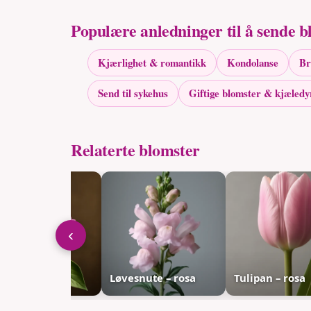
Populære anledninger til å sende b
Kjærlighet & romantikk
Kondolanse
Br
Send til sykehus
Giftige blomster & kjæledy
Relaterte blomster
‹
in – klassisk
Løvesnute – rosa
Tulipan – rosa