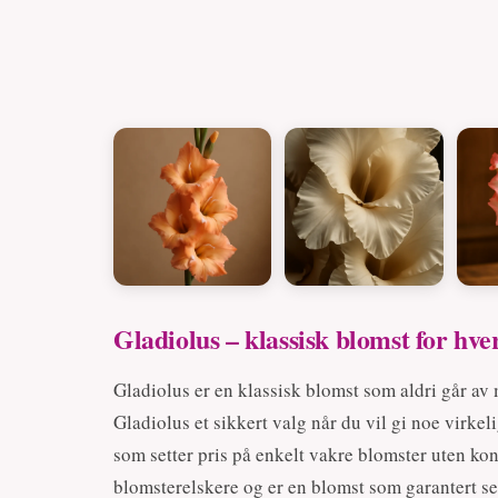
Gladiolus – klassisk blomst for hve
Gladiolus er en klassisk blomst som aldri går av 
Gladiolus et sikkert valg når du vil gi noe virke
som setter pris på enkelt vakre blomster uten kons
blomsterelskere og er en blomst som garantert se