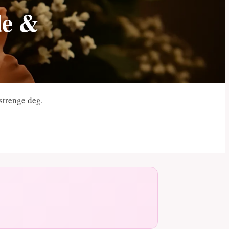
de &
nstrenge deg.