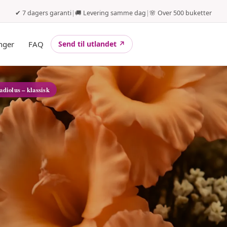
✔ 7 dagers garanti
|
🚚 Levering samme dag
|
🌸 Over 500 buketter
nger
FAQ
Send til utlandet ↗
adiolus – klassisk