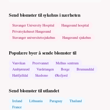
Send blomster til sykehus i nærheten
Stavanger University Hospital
Haugesund hospital
Privatsykehuset Haugesund
Stavanger universitetssjukehus
Haugesund sjukehus
Populære byer å sende blomster til
Vanvikan
Prestvannet
Melhus sentrum
Ambjørnrød
Vardetangen
Borge
Brumunddal
Hattfjelldal
Skedsmo
Øksfjord
Send blomster til utlandet
Ireland
Lithuania
Paraguay
Thailand
France