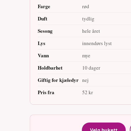
Farge
rød
Duft
tydlig
Sesong
hele året
Lys
innendørs lyst
Vann
mye
Holdbarhet
10 dager
Giftig for kjæledyr
nej
Pris fra
52 kr
Velg bukett