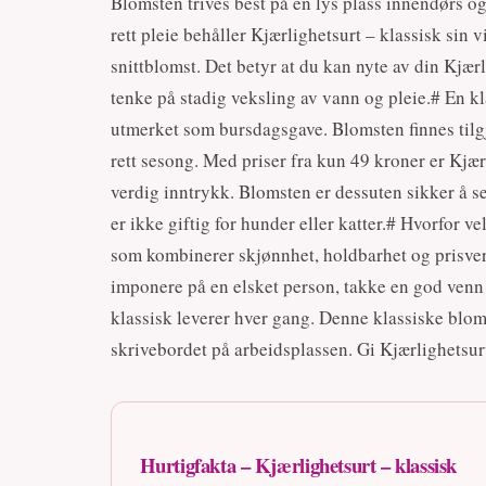
Blomsten trives best på en lys plass innendørs og
rett pleie behåller Kjærlighetsurt – klassisk sin vi
snittblomst. Det betyr at du kan nyte av din Kjær
tenke på stadig veksling av vann og pleie.# En kl
utmerket som bursdagsgave. Blomsten finnes tilgje
rett sesong. Med priser fra kun 49 kroner er Kjærl
verdig inntrykk. Blomsten er dessuten sikker å 
er ikke giftig for hunder eller katter.# Hvorfor 
som kombinerer skjønnhet, holdbarhet og prisverdi
imponere på en elsket person, takke en god venn e
klassisk leverer hver gang. Denne klassiske blom
skrivebordet på arbeidsplassen. Gi Kjærlighetsurt
Hurtigfakta – Kjærlighetsurt – klassisk