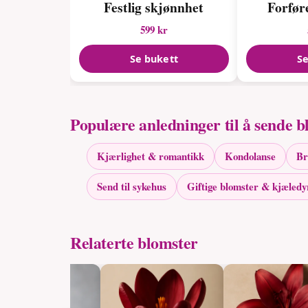
Festlig skjønnhet
Forfør
599 kr
Se bukett
Se
Populære anledninger til å sende b
Kjærlighet & romantikk
Kondolanse
Br
Send til sykehus
Giftige blomster & kjæledy
Relaterte blomster