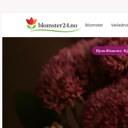
Blomster
Veiledni
Hjem
›
Blomster
› Kj