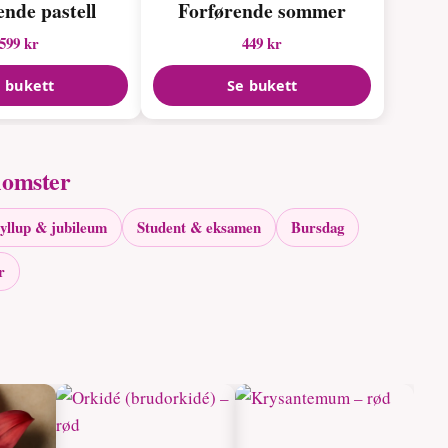
ende pastell
Forførende sommer
599 kr
449 kr
 bukett
Se bukett
lomster
yllup & jubileum
Student & eksamen
Bursdag
r