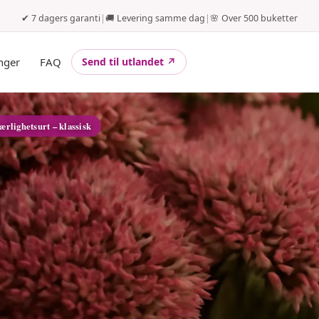
✔ 7 dagers garanti
|
🚚 Levering samme dag
|
🌸 Over 500 buketter
nger
FAQ
Send til utlandet ↗
ærlighetsurt – klassisk