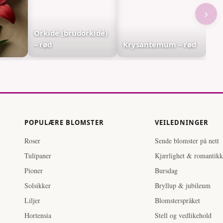
›
Orkidé (brudorkidé)
– rød
Krysantemum – rød
POPULÆRE BLOMSTER
VEILEDNINGER
Roser
Sende blomster på nett
Tulipaner
Kjærlighet & romantikk
Pioner
Bursdag
Solsikker
Bryllup & jubileum
Liljer
Blomsterspråket
Hortensia
Stell og vedlikehold