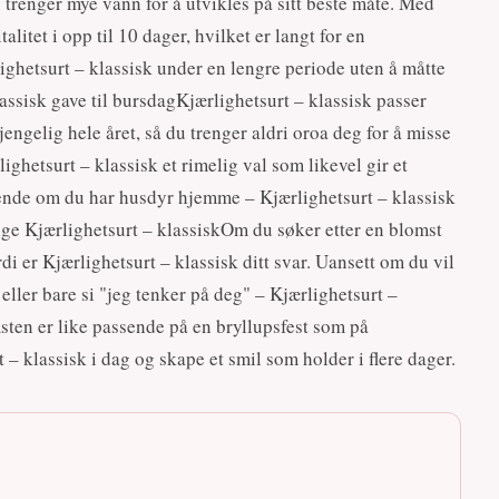
 trenger mye vann for å utvikles på sitt beste måte. Med
talitet i opp til 10 dager, hvilket er langt for en
lighetsurt – klassisk under en lengre periode uten å måtte
assisk gave til bursdagKjærlighetsurt – klassisk passer
ngelig hele året, så du trenger aldri oroa deg for å misse
ighetsurt – klassisk et rimelig val som likevel gir et
sende om du har husdyr hjemme – Kjærlighetsurt – klassisk
velge Kjærlighetsurt – klassiskOm du søker etter en blomst
 er Kjærlighetsurt – klassisk ditt svar. Uansett om du vil
ller bare si "jeg tenker på deg" – Kjærlighetsurt –
sten er like passende på en bryllupsfest som på
 – klassisk i dag og skape et smil som holder i flere dager.