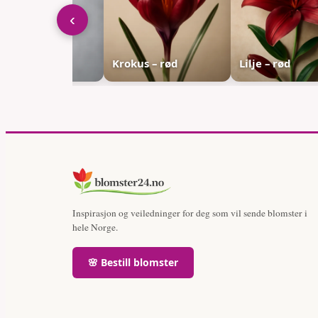
‹
pin – rød
Krokus – rød
Lilje – rød
Inspirasjon og veiledninger for deg som vil sende blomster i
hele Norge.
🌸 Bestill blomster