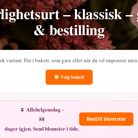
ighetsurt – klassisk –
& bestilling
isk variant. Fin i bukett, som gave eller når du vil imponere ute
🌸 Velg bukett
🌷 Allehelgensdag -
88
Bestill blomster
dager igjen. Send blomster i tide.