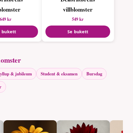
lblomster
villblomster
649 kr
549 kr
 bukett
Se bukett
lomster
yllup & jubileum
Student & eksamen
Bursdag
r