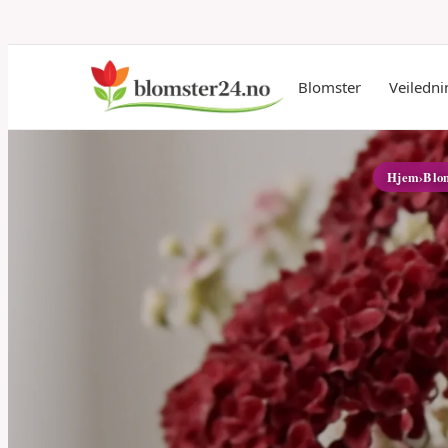
Blomster
Veiledni
Hjem
›
Blo