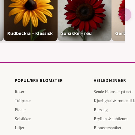
›
Rudbeckia – klassisk
Solsikke – rød
Gerbera 
POPULÆRE BLOMSTER
VEILEDNINGER
Roser
Sende blomster på nett
Tulipaner
Kjærlighet & romantikk
Pioner
Bursdag
Solsikker
Bryllup & jubileum
Liljer
Blomsterspråket