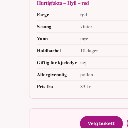
Hurtigfakta – Hyll – rød
Farge
rød
Sesong
vinter
Vann
mye
Holdbarhet
10 dager
Giftig for kjæledyr
nej
Allergivennlig
pollen
Pris fra
83 kr
Velg bukett