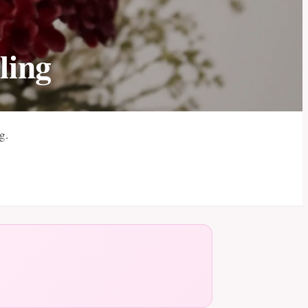
ling
g.