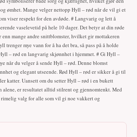
ød symboliserer både sorg og kjærlighet, hvilket gjør den
se og ømhet. Mange velger nettopp Hyll – rød når de vil gi et
 viser respekt for den avdøde. # Langvarig og lett å
erende vaselevetid på hele 10 dager. Det betyr at din røde
er enn mange andre snittblomster, hvilket gir mottakeren
yll trenger mye vann for å ha det bra, så pass på å holde
n Hyll – rød en langvarig skjønnhet i hjemmet. # Gi Hyll –
ye når du velger å sende Hyll – rød. Denne blomst
nhet og elegant utseende. Rød Hyll – rød er sikker å gi til
ler katter. Uansett om du setter Hyll – rød i en bukett
alene, er resultatet alltid stilrent og gjennomtenkt. Med
t rimelig valg for alle som vil gi noe vakkert og