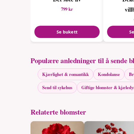
vil
799 kr
Se bukett
Se
Populære anledninger til å sende b
Kjærlighet & romantikk
Kondolanse
Br
Send til sykehus
Giftige blomster & kjæledy
Relaterte blomster