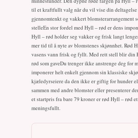
minnestunder. Den dypne røde fargen på Hyll – r
til et kraftfullt valg når du vil vise din deltagel
gjennomtenkt og vakkert blomsterarrangement som
stelleEn stor fordel med Hyll – rød er dens impon
Hyll – rød holder seg vakker og frisk langt leng
mer tid til å nyte av blomstenes skjønnhet. Rød H
vasens vann frisk og fyllt. Med rett stell blir di
rød som gaveDu trenger ikke anstrenge deg for m
imponerer helt enkelt gjennom sin klassiske skjøn
kjæledyrseiere da den ikke er giftig for hunder el
sammen med andre blomster eller presenterer den 
et startpris fra bare 79 kroner er rød Hyll – rød e
meningsfullt.