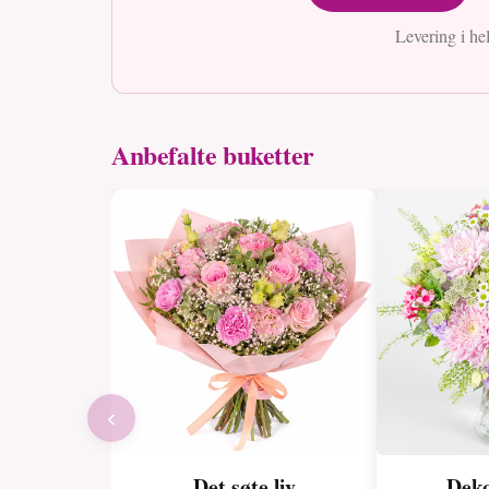
Levering i he
Anbefalte buketter
‹
Det søte liv
Deko