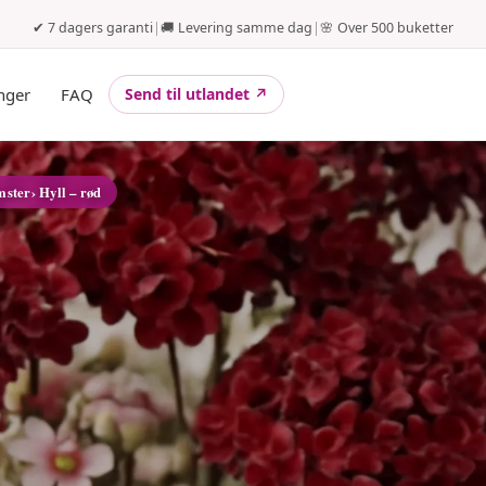
✔ 7 dagers garanti
|
🚚 Levering samme dag
|
🌸 Over 500 buketter
nger
FAQ
Send til utlandet ↗
mster
› Hyll – rød