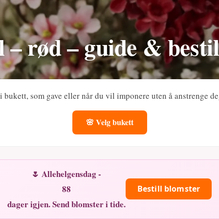
l – rød – guide & bestil
n i bukett, som gave eller når du vil imponere uten å anstrenge de
🌸 Velg bukett
🌷 Allehelgensdag -
88
Bestill blomster
dager igjen. Send blomster i tide.