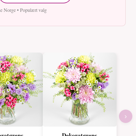
le Norge • Populært valg
›
ratørens
Dekoratørens